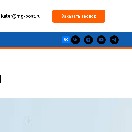
kater
@mg-boat.ru
Заказать звонок
П