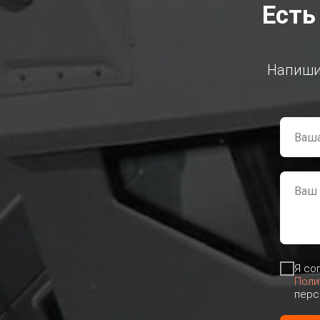
Есть
Напишит
Я со
Поли
перс