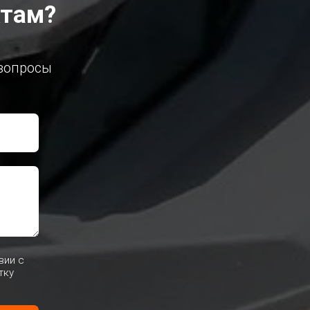
ктам?
 вопросы
вии с
тку