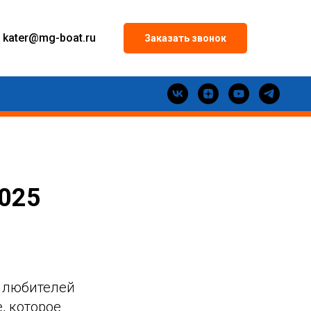
kater
@mg-boat.ru
Заказать звонок
2025
х любителей
, которое