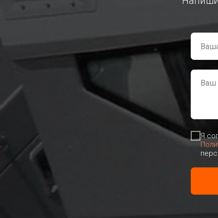
Напишит
Я со
Поли
перс