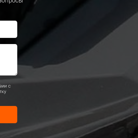
 вопросы
вии с
тку